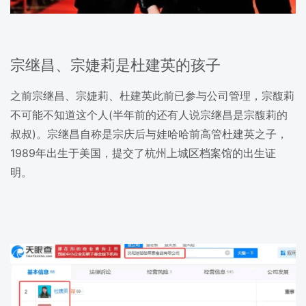
宗继昌、宗婕莉是杜建英的孩子
之前宗继昌、宗婕莉、杜建英此前已参与公司管理，宗馥莉
不可能不知道这个人(半年前的还有人说宗继昌是宗馥莉的
叔叔)。宗继昌自称是宗庆后与娃哈哈前高管杜建英之子，
1989年出生于美国，提交了杭州上城区档案馆的出生证
明。