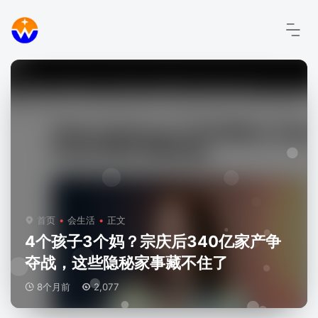
首页
会生活
正文
4个孩子3个妈？宗庆后340亿家产争
夺战，这些隐秘家事藏不住了
8个月前
2,077