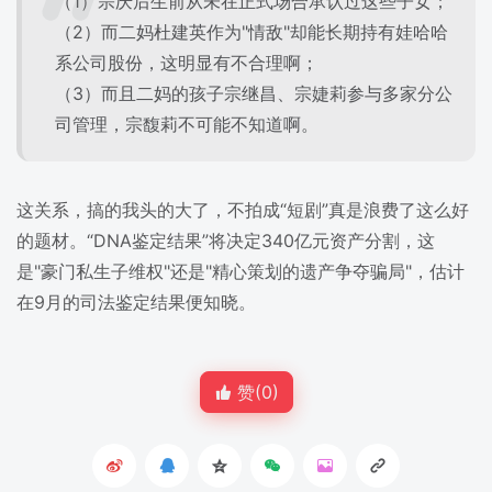
（1）宗庆后生前从未在正式场合承认过这些子女；
（2）而二妈杜建英作为"情敌"却能长期持有娃哈哈
系公司股份，这明显有不合理啊；
（3）而且二妈的孩子宗继昌、宗婕莉参与多家分公
司管理，宗馥莉不可能不知道啊。
这关系，搞的我头的大了，不拍成“短剧”真是浪费了这么好
的题材。“DNA鉴定结果”将决定340亿元资产分割，这
是"豪门私生子维权"还是"精心策划的遗产争夺骗局"，估计
在9月的司法鉴定结果便知晓。
赞(
0
)