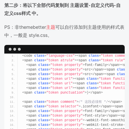
第二步：将以下全部代码复制到 主题设置-自定义代码-自
定义css样式 中。
PS：非themebetter
主题
可以自行添加到主题使用的样式表
中，一般是 style.css。
<
code 
class
=
"language-css"
><
span 
class
=
"token comment
<
span 
class
=
"token atrule"
><
span 
class
=
"token rule"
>
@
<
span 
class
=
"token property"
>
font-family
<
/span
><
spa
<
span 
class
=
"token property"
>
src
<
/span
><
span 
class
=
<
span 
class
=
"token property"
>
src
<
/span
><
span 
class
=
<
span 
class
=
"token url"
><
span 
class
=
"token function
<
span 
class
=
"token url"
><
span 
class
=
"token function
<
span 
class
=
"token url"
><
span 
class
=
"token function
<
span 
class
=
"token punctuation"
>}<
/span
>
<
span 
class
=
"token comment"
>
/* 这段必须有 */
<
/span
>
<
span 
class
=
"token selector"
>
.iconfont
<
/span
><
span 
cl
<
span 
class
=
"token property"
>
font-family
<
/span
><
spa
<
span 
class
=
"token property"
>
font-style
<
/span
><
span
<
span 
class
=
"token property"
>
-webkit-font-smoothing
<
span 
class
=
"token property"
>
-webkit-text-stroke-wi