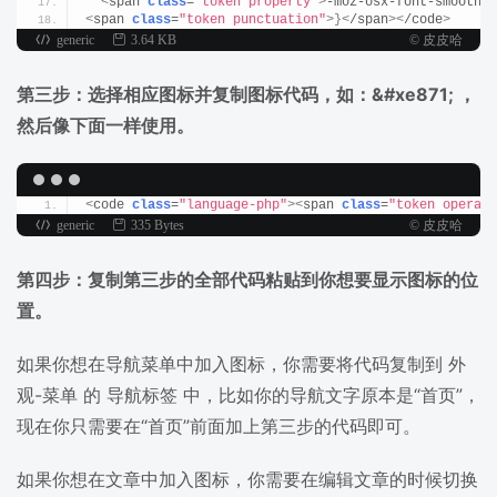
<
span 
class
=
"token property"
>
-moz-osx-font-smoothin
<
span 
class
=
"token punctuation"
>}<
/span
><
/code
>
generic
3.64 KB
© 皮皮哈
第三步：选择相应图标并复制图标代码，如：&#xe871; ，
然后像下面一样使用。
<
code 
class
=
"language-php"
><
span 
class
=
"token operato
generic
335 Bytes
© 皮皮哈
第四步：复制第三步的全部代码粘贴到你想要显示图标的位
置。
如果你想在导航菜单中加入图标，你需要将代码复制到 外
观-菜单 的 导航标签 中，比如你的导航文字原本是“首页”，
现在你只需要在“首页”前面加上第三步的代码即可。
如果你想在文章中加入图标，你需要在编辑文章的时候切换