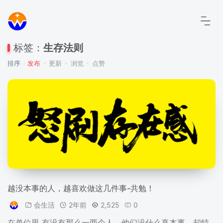
标签：
生存法则
排序
发布
更新
浏览
点赞
越没本事的人，越喜欢做这几件事-共勉！
会生活
2年前
2,525
0
在单位里 有没有那么一两个人，他们没什么真本事，却特